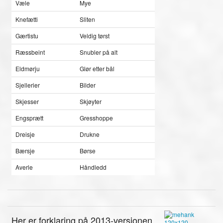
Væle
Mye
Knefætti
Sliten
Gærtistu
Veldig tørst
Ræssbeint
Snubler på alt
Eldmørju
Glør etter bål
Sjellerier
Bilder
Skjesser
Skjøyter
Engsprætt
Gresshoppe
Dreisje
Drukne
Bærsje
Børse
Averle
Håndledd
Her er forklaring på 2013-versjonen.