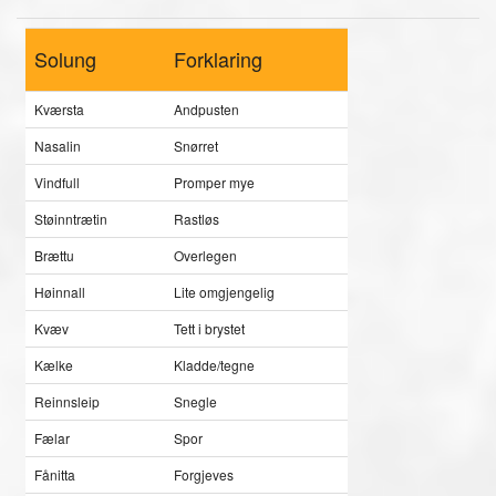
Solung
Forklaring
Kværsta
Andpusten
Nasalin
Snørret
Vindfull
Promper mye
Støinntrætin
Rastløs
Brættu
Overlegen
Høinnall
Lite omgjengelig
Kvæv
Tett i brystet
Kælke
Kladde/tegne
Reinnsleip
Snegle
Fælar
Spor
Fånitta
Forgjeves