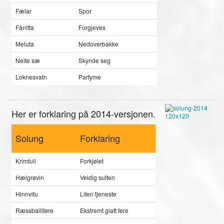
Fælar
Spor
Fånitta
Forgjeves
Meluta
Nedoverbakke
Neite sæ
Skynde seg
Loknesvatn
Parfyme
Her er forklaring på 2014-versjonen.
Solung
Forklaring
Krimfull
Forkjølet
Hælgrøvin
Veldig sulten
Hinnvitu
Liten tjeneste
Ræssbaillføre
Ekstremt glatt føre