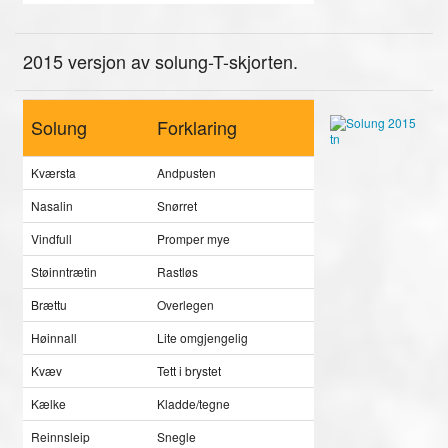
2015 versjon av solung-T-skjorten.
Solung
Forklaring
Kværsta
Andpusten
Nasalin
Snørret
Vindfull
Promper mye
Støinntrætin
Rastløs
Brættu
Overlegen
Høinnall
Lite omgjengelig
Kvæv
Tett i brystet
Kælke
Kladde/tegne
Reinnsleip
Snegle