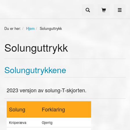
Toggle
Du er her:
Hjem
Solunguttrykk
Solunguttrykk
Solungutrykkene
2023 versjon av solung-T-skjorten.
Solung
Forklaring
Kniperæva
Gjerrig