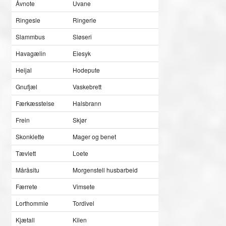
Åvnote
Uvane
Ringesle
Ringerle
Slammbus
Sløseri
Havagælin
Eiesyk
Heijal
Hodepute
Gnufjæl
Vaskebrett
Færkæsstelse
Halsbrann
Frein
Skjør
Skonklette
Mager og benet
Tævlett
Loete
Måråsitu
Morgenstell husbarbeid
Færrete
Vimsete
Lorthommle
Tordivel
Kjætall
Kilen