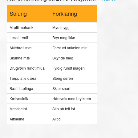
Solung
Forklaring
Mætti mehank
Mye mygg
Less itt voli
Bryr meg ikke
Aklebrøti mæ
Forstuet ankelen min
Skunne mæ
Skynde meg
Drugvølin rundt miua
Fyldig rundt magen
Tæpp atte dæra
Steng døren
Bær i hælinga
Skjer snart
Kælvesleik
Hårsveis med brylkrem
Messbeint
Sko på feil fot
Altmeine
Alltid