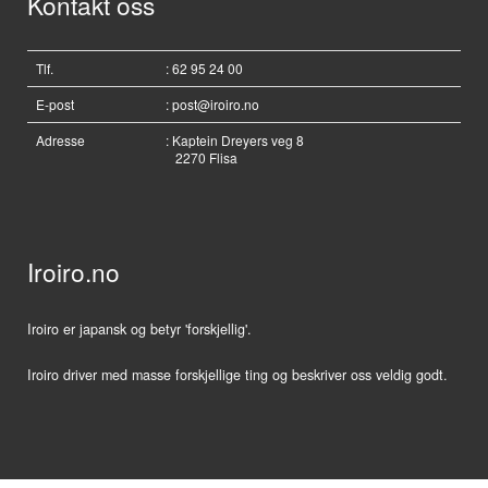
Kontakt oss
Tlf.
: 62 95 24 00
E-post
:
post@iroiro.no
Adresse
: Kaptein Dreyers veg 8
2270 Flisa
Iroiro.no
Iroiro er japansk og betyr 'forskjellig'.
Iroiro driver med masse forskjellige ting og beskriver oss veldig godt.