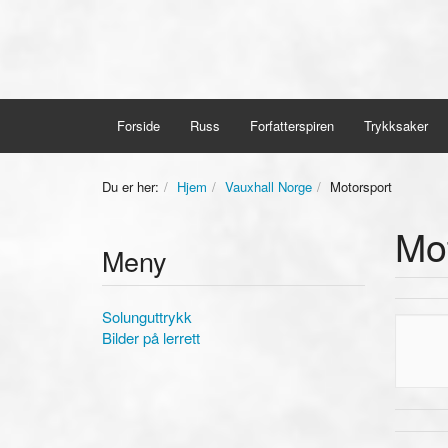
Forside
Russ
Forfatterspiren
Trykksaker
Du er her:
Hjem
Vauxhall Norge
Motorsport
Mo
Meny
Solunguttrykk
Bilder på lerrett