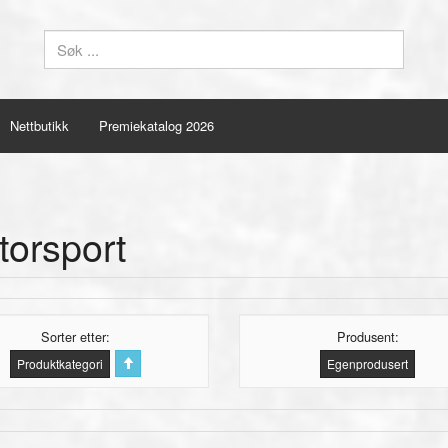
Nettbutikk
Premiekatalog 2026
torsport
Sorter etter
Produsent:
Produktkategori
Egenprodusert